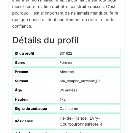
moi et toute relation doit être construite dessus. C’est
pourquoi il est si important de ne jamais mentir ou faire
quelque chose d’intentionnellement de détruire cette
confiance.
Détails du profil
ID du profil
801622
Genre
Femme
Prénom
Alexiane
Surnom
Ma_poupee_Alexiane_81
Âge
39 années
Hauteur
172
Signe du zodiaque
Capricorne
Île-de-France
Évry-
,
Résidence
CourcouronnesNote 4