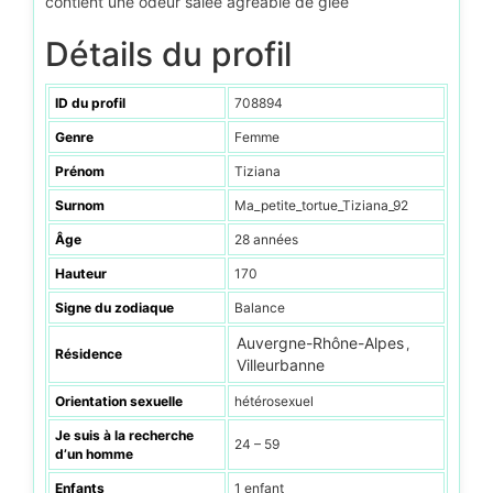
contient une odeur salée agréable de glee
Détails du profil
ID du profil
708894
Genre
Femme
Prénom
Tiziana
Surnom
Ma_petite_tortue_Tiziana_92
Âge
28 années
Hauteur
170
Signe du zodiaque
Balance
Auvergne-Rhône-Alpes
,
Résidence
Villeurbanne
Orientation sexuelle
hétérosexuel
Je suis à la recherche
24 – 59
d’un homme
Enfants
1 enfant