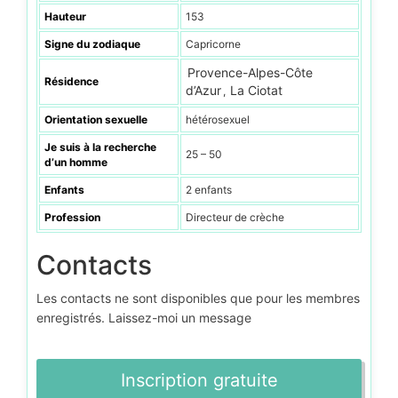
Hauteur
153
Signe du zodiaque
Capricorne
Provence-Alpes-Côte
Résidence
d’Azur
La Ciotat
,
Orientation sexuelle
hétérosexuel
Je suis à la recherche
25 – 50
d’un homme
Enfants
2 enfants
Profession
Directeur de crèche
Contacts
Les contacts ne sont disponibles que pour les membres
enregistrés. Laissez-moi un message
Inscription gratuite