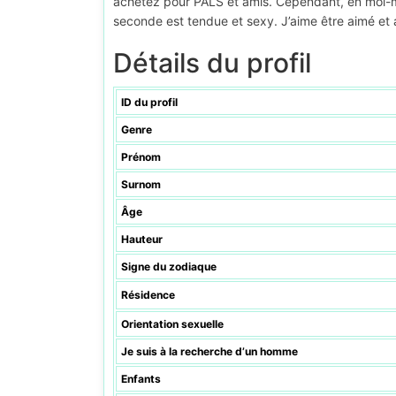
achetez pour PALS et amis. Cependant, en moi-mê
seconde est tendue et sexy. J’aime être aimé et 
Détails du profil
ID du profil
Genre
Prénom
Surnom
Âge
Hauteur
Signe du zodiaque
Résidence
Orientation sexuelle
Je suis à la recherche d’un homme
Enfants