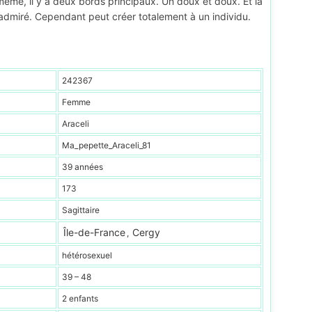
me, il y a deux bords principaux. Un doux et doux. Et la
admiré. Cependant peut créer totalement à un individu.
242367
Femme
Araceli
Ma_pepette_Araceli_81
39 années
173
Sagittaire
Île-de-France
Cergy
,
hétérosexuel
39 – 48
2 enfants