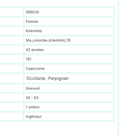
566026
Femme
Kriemhild
Ma_colombe_Kriemhild_78
42 années
161
Capricorne
Occitanie
Perpignan
,
bisexuel
45 – 63
1 enfant
Ingénieur