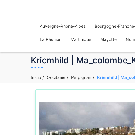
Auvergne-Rhône-Alpes
Bourgogne-Franche
La Réunion
Martinique
Mayotte
Nor
Kriemhild | Ma_colombe_Kr
Inicio
Occitanie
Perpignan
Kriemhild | Ma_co