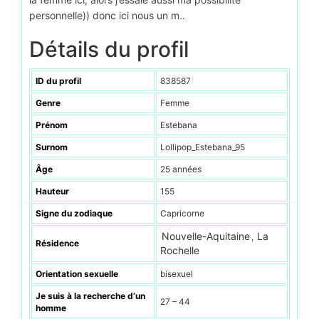
personnelle)) donc ici nous un m..
Détails du profil
ID du profil
838587
Genre
Femme
Prénom
Estebana
Surnom
Lollipop_Estebana_95
Âge
25 années
Hauteur
155
Signe du zodiaque
Capricorne
Nouvelle-Aquitaine
La
,
Résidence
Rochelle
Orientation sexuelle
bisexuel
Je suis à la recherche d’un
27 – 44
homme