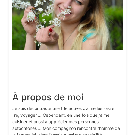
D’autr
À propos de moi
Je suis décontracté une fille active. J’aime les loisirs,
lire, voyager … Cependant, en une fois que j’aime
cuisiner et aussi à apprécier mes personnes
autochtones … Mon compagnon rencontre l’homme de
la femme ici, alors j’essaie aussi ma possibilité