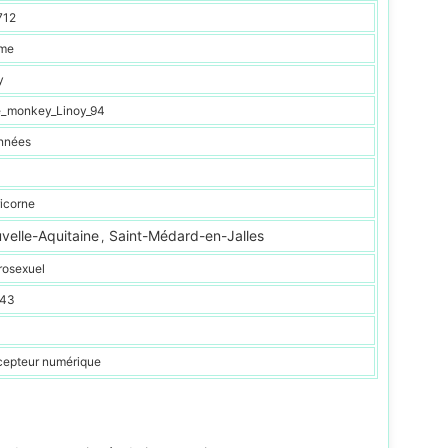
712
me
y
le_monkey_Linoy_94
nnées
icorne
velle-Aquitaine
Saint-Médard-en-Jalles
,
rosexuel
 43
epteur numérique