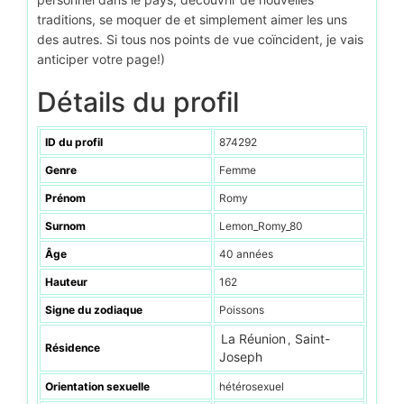
traditions, se moquer de et simplement aimer les uns
des autres. Si tous nos points de vue coïncident, je vais
anticiper votre page!)
Détails du profil
ID du profil
874292
Genre
Femme
Prénom
Romy
Surnom
Lemon_Romy_80
Âge
40 années
Hauteur
162
Signe du zodiaque
Poissons
La Réunion
Saint-
,
Résidence
Joseph
Orientation sexuelle
hétérosexuel