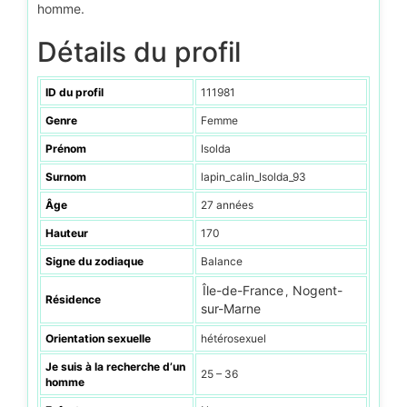
homme.
Détails du profil
ID du profil
111981
Genre
Femme
Prénom
Isolda
Surnom
lapin_calin_Isolda_93
Âge
27 années
Hauteur
170
Signe du zodiaque
Balance
Île-de-France
Nogent-
,
Résidence
sur-Marne
Orientation sexuelle
hétérosexuel
Je suis à la recherche d’un
25 – 36
homme