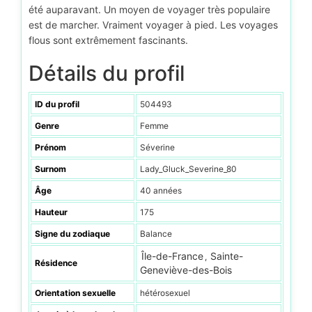
été auparavant. Un moyen de voyager très populaire
est de marcher. Vraiment voyager à pied. Les voyages
flous sont extrêmement fascinants.
Détails du profil
ID du profil
504493
Genre
Femme
Prénom
Séverine
Surnom
Lady_Gluck_Severine_80
Âge
40 années
Hauteur
175
Signe du zodiaque
Balance
Île-de-France
Sainte-
,
Résidence
Geneviève-des-Bois
Orientation sexuelle
hétérosexuel