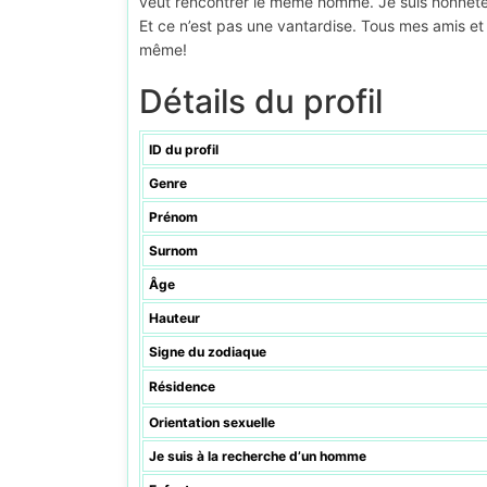
veut rencontrer le même homme. Je suis honnête et 
Et ce n’est pas une vantardise. Tous mes amis e
même!
Détails du profil
ID du profil
Genre
Prénom
Surnom
Âge
Hauteur
Signe du zodiaque
Résidence
Orientation sexuelle
Je suis à la recherche d’un homme