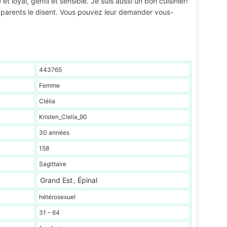
loyal, gentil et sensible. Je suis aussi un bon cuisinier!
t parents le disent. Vous pouvez leur demander vous-
443765
Femme
Clélia
Kristen_Clelia_90
30 années
158
Sagittaire
Grand Est
Épinal
,
hétérosexuel
31 – 64