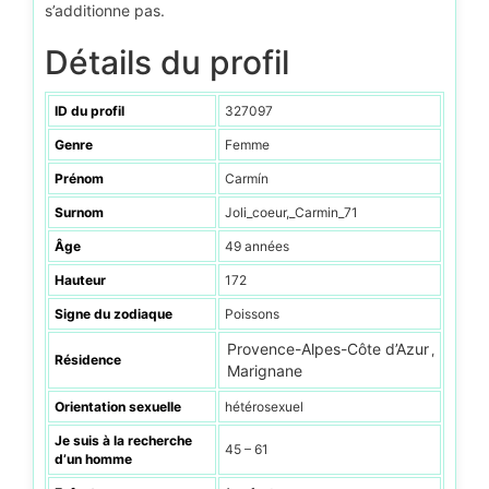
s’additionne pas.
Détails du profil
ID du profil
327097
Genre
Femme
Prénom
Carmín
Surnom
Joli_coeur,_Carmin_71
Âge
49 années
Hauteur
172
Signe du zodiaque
Poissons
Provence-Alpes-Côte d’Azur
,
Résidence
Marignane
Orientation sexuelle
hétérosexuel
Je suis à la recherche
45 – 61
d’un homme