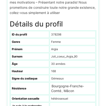
mes motivations – Présentant notre paradis! Nous
promettons de construire toute notre grande existence,
collez-vous simplement à utiliser
Détails du profil
ID du profil
378298
Genre
Femme
Prénom
Argia
Surnom
Joli_coeur,_Argia_90
Âge
30 années
Hauteur
168
Signe du zodiaque
Gémeaux
Bourgogne-Franche-
Résidence
Comté
Mâcon
,
Orientation sexuelle
hétérosexuel
Je suis à la recherche