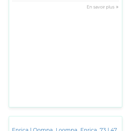
En savoir plus
Enrica | Oompa_Loompa_Enrica_73 | 47