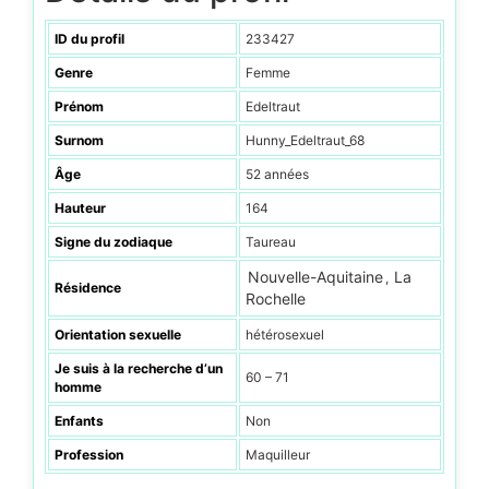
ID du profil
233427
Genre
Femme
Prénom
Edeltraut
Surnom
Hunny_Edeltraut_68
Âge
52 années
Hauteur
164
Signe du zodiaque
Taureau
Nouvelle-Aquitaine
La
,
Résidence
Rochelle
Orientation sexuelle
hétérosexuel
Je suis à la recherche d’un
60 – 71
homme
Enfants
Non
Profession
Maquilleur