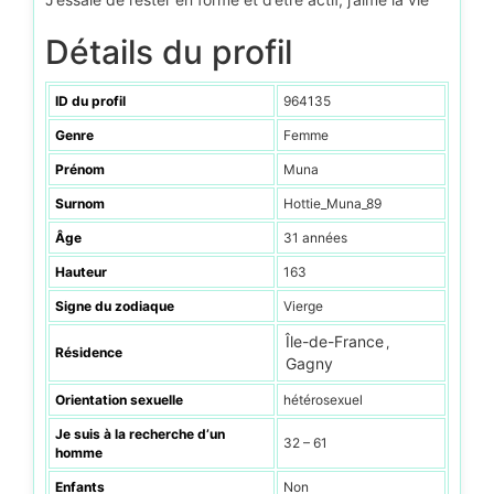
Détails du profil
ID du profil
964135
Genre
Femme
Prénom
Muna
Surnom
Hottie_Muna_89
Âge
31 années
Hauteur
163
Signe du zodiaque
Vierge
Île-de-France
,
Résidence
Gagny
Orientation sexuelle
hétérosexuel
Je suis à la recherche d’un
32 – 61
homme
Enfants
Non