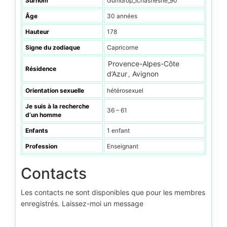
Surnom
Gumdrop_Ichasnesne_90
Âge
30 années
Hauteur
178
Signe du zodiaque
Capricorne
Provence-Alpes-Côte
Résidence
d’Azur
Avignon
,
Orientation sexuelle
hétérosexuel
Je suis à la recherche
36 – 61
d’un homme
Enfants
1 enfant
Profession
Enseignant
Contacts
Les contacts ne sont disponibles que pour les membres
enregistrés. Laissez-moi un message