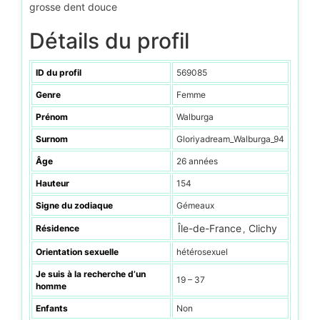
grosse dent douce
Détails du profil
ID du profil
569085
Genre
Femme
Prénom
Walburga
Surnom
Gloriyadream_Walburga_94
Âge
26 années
Hauteur
154
Signe du zodiaque
Gémeaux
Île-de-France
Clichy
Résidence
,
Orientation sexuelle
hétérosexuel
Je suis à la recherche d’un
19 – 37
homme
Enfants
Non