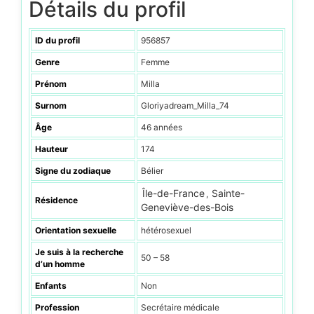
Détails du profil
ID du profil
956857
Genre
Femme
Prénom
Milla
Surnom
Gloriyadream_Milla_74
Âge
46 années
Hauteur
174
Signe du zodiaque
Bélier
Île-de-France
Sainte-
,
Résidence
Geneviève-des-Bois
Orientation sexuelle
hétérosexuel
Je suis à la recherche
50 – 58
d’un homme
Enfants
Non
Profession
Secrétaire médicale