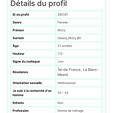
Détails du profil
ID du profil
260197
Genre
Femme
Prénom
Mitzy
Surnom
Galaxy_Mitzy_89
Âge
31 années
Hauteur
172
Signe du zodiaque
Lion
Île-de-France
Le Blanc-
,
Résidence
Mesnil
Orientation sexuelle
hétérosexuel
Je suis à la recherche d’un
30 – 45
homme
Enfants
Non
Profession
femme de ménage