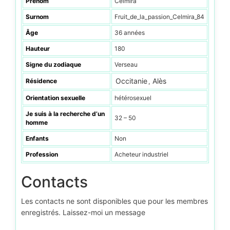
Prénom
Celmira
Surnom
Fruit_de_la_passion_Celmira_84
Âge
36 années
Hauteur
180
Signe du zodiaque
Verseau
Occitanie
Alès
Résidence
,
Orientation sexuelle
hétérosexuel
Je suis à la recherche d’un
32 – 50
homme
Enfants
Non
Profession
Acheteur industriel
Contacts
Les contacts ne sont disponibles que pour les membres
enregistrés. Laissez-moi un message