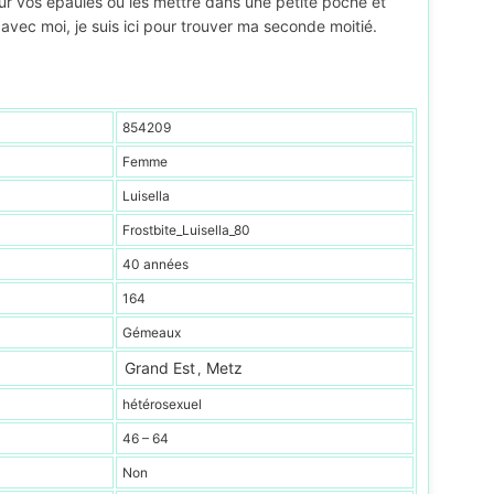
ur vos épaules ou les mettre dans une petite poche et
avec moi, je suis ici pour trouver ma seconde moitié.
854209
Femme
Luisella
Frostbite_Luisella_80
40 années
164
Gémeaux
Grand Est
Metz
,
hétérosexuel
46 – 64
Non