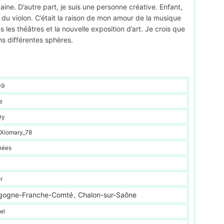
ine. D’autre part, je suis une personne créative. Enfant,
er du violon. C’était la raison de mon amour de la musique
les théâtres et la nouvelle exposition d’art. Je crois que
ns différentes sphères.
09
e
ry
_Xiomary_78
nées
r
gogne-Franche-Comté
Chalon-sur-Saône
,
el