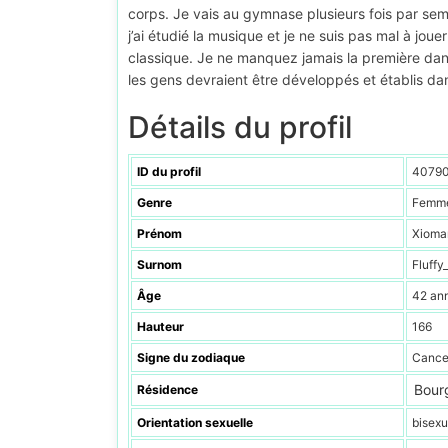
corps. Je vais au gymnase plusieurs fois par sema
j’ai étudié la musique et je ne suis pas mal à jou
classique. Je ne manquez jamais la première dans 
les gens devraient être développés et établis da
Détails du profil
ID du profil
4079
Genre
Femm
Prénom
Xioma
Surnom
Fluffy
Âge
42 an
Hauteur
166
Signe du zodiaque
Cance
Bour
Résidence
Orientation sexuelle
bisexu