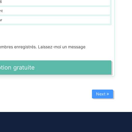
6
nt
ur
membres enregistrés. Laissez-moi un message
ption gratuite
Next