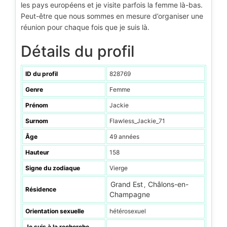
les pays européens et je visite parfois la femme là-bas.
Peut-être que nous sommes en mesure d’organiser une
réunion pour chaque fois que je suis là.
Détails du profil
ID du profil
828769
Genre
Femme
Prénom
Jackie
Surnom
Flawless_Jackie_71
Âge
49 années
Hauteur
158
Signe du zodiaque
Vierge
Grand Est
Châlons-en-
,
Résidence
Champagne
Orientation sexuelle
hétérosexuel
Je suis à la recherche