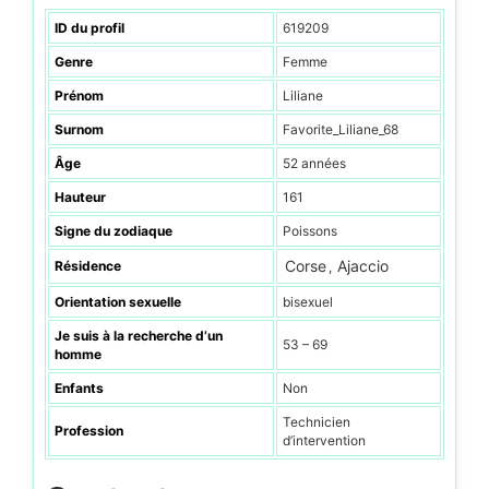
ID du profil
619209
Genre
Femme
Prénom
Liliane
Surnom
Favorite_Liliane_68
Âge
52 années
Hauteur
161
Signe du zodiaque
Poissons
Corse
Ajaccio
Résidence
,
Orientation sexuelle
bisexuel
Je suis à la recherche d’un
53 – 69
homme
Enfants
Non
Technicien
Profession
d’intervention