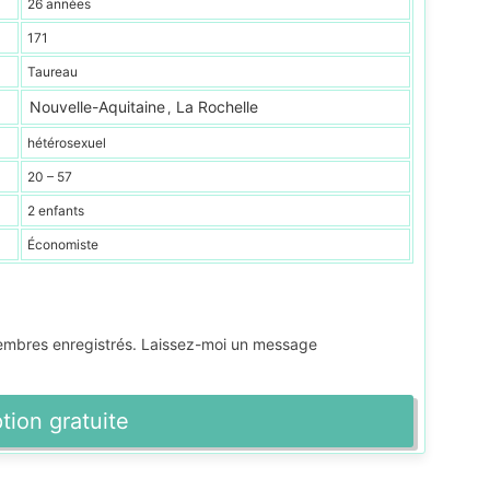
26 années
171
Taureau
Nouvelle-Aquitaine
La Rochelle
,
hétérosexuel
20 – 57
2 enfants
Économiste
membres enregistrés. Laissez-moi un message
ption gratuite