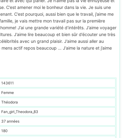
faire et avec qui parler. Je n’aime pas la vie ennuyeuse et
se. C’est amener moi le bonheur dans la vie. Je suis une
nant. C’est pourquoi, aussi bien que le travail, j’aime me
mille, je vais mettre mon travail pas sur la première
 homme! J’ai une grande variété d’intérêts. J’aime voyager
tures. J’aime lire beaucoup et bien sûr d’écouter une très
lébrités avec un grand plaisir. J’aime aussi aller au
e mens actif repos beaucoup … J’aime la nature et j’aime
143611
Femme
Théodora
Fan_girl_Theodora_83
37 années
180