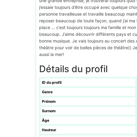
une grande entreprise, je trouverai toujours quoi 
j’essaie toujours d’être occupé avec quelque cho
personne travailleuse et travaille beaucoup mainte
reposer beaucoup de toute façon, quand j’ai ma fa
place … c’est toujours toujours ma famille et mon
beaucoup. J’aime découvrir différents pays et cul
bonne musique. Je vais toujours au concert des cé
théâtre pour voir de belles pièces de théâtre)) J
aussi la mer!
Détails du profil
ID du profil
Genre
Prénom
Surnom
Âge
Hauteur