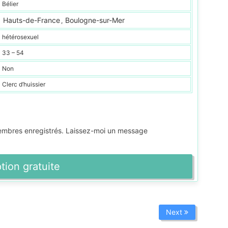
Bélier
Hauts-de-France
Boulogne-sur-Mer
,
hétérosexuel
33 – 54
Non
Clerc d’huissier
membres enregistrés. Laissez-moi un message
ption gratuite
Next