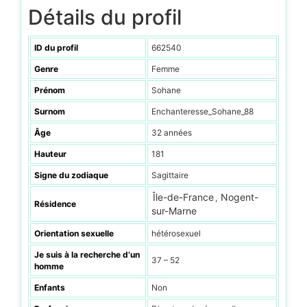
Détails du profil
ID du profil
662540
Genre
Femme
Prénom
Sohane
Surnom
Enchanteresse_Sohane_88
Âge
32 années
Hauteur
181
Signe du zodiaque
Sagittaire
Île-de-France
Nogent-
,
Résidence
sur-Marne
Orientation sexuelle
hétérosexuel
Je suis à la recherche d’un
37 – 52
homme
Enfants
Non