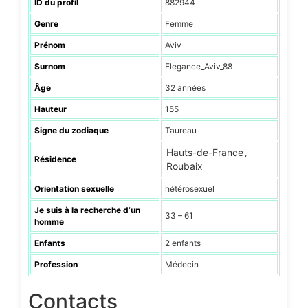
ID du profil
882944
Genre
Femme
Prénom
Aviv
Surnom
Elegance_Aviv_88
Âge
32 années
Hauteur
155
Signe du zodiaque
Taureau
Hauts-de-France
,
Résidence
Roubaix
Orientation sexuelle
hétérosexuel
Je suis à la recherche d’un
33 – 61
homme
Enfants
2 enfants
Profession
Médecin
Contacts