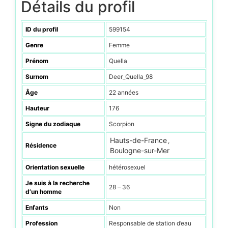
Détails du profil
ID du profil
599154
Genre
Femme
Prénom
Quella
Surnom
Deer_Quella_98
Âge
22 années
Hauteur
176
Signe du zodiaque
Scorpion
Hauts-de-France
,
Résidence
Boulogne-sur-Mer
Orientation sexuelle
hétérosexuel
Je suis à la recherche
28 – 36
d’un homme
Enfants
Non
Profession
Responsable de station d’eau