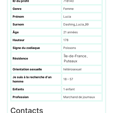
ID du profil
718140
Genre
Femme
Prénom
Lucia
Surnom
Dashing_Lucia_99
Âge
21 années
Hauteur
178
Signe du zodiaque
Poissons
Île-de-France
,
Résidence
Puteaux
Orientation sexuelle
hétérosexuel
Je suis à la recherche d’un
18 – 57
homme
Enfants
1 enfant
Profession
Marchand de journaux
Contacts