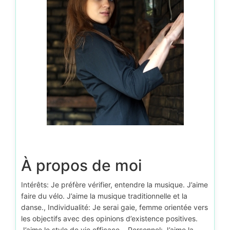
D’autr
À propos de moi
Intérêts: Je préfère vérifier, entendre la musique. J’aime
faire du vélo. J’aime la musique traditionnelle et la
danse., Individualité: Je serai gaie, femme orientée vers
les objectifs avec des opinions d’existence positives.
J’aime le style de vie efficace. , Personnel: J’aime la