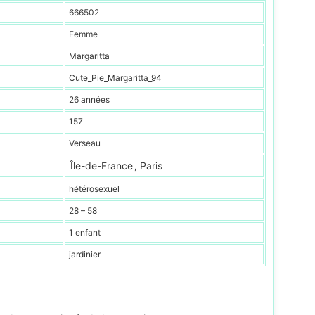
666502
Femme
Margaritta
Cute_Pie_Margaritta_94
26 années
157
Verseau
Île-de-France
Paris
,
hétérosexuel
28 – 58
1 enfant
jardinier