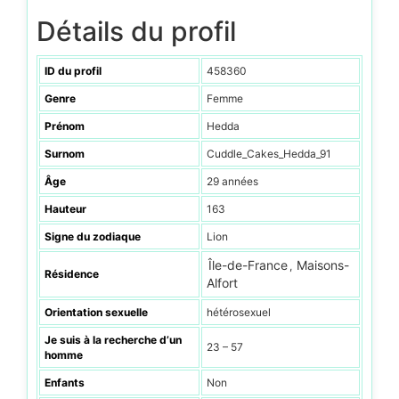
Détails du profil
ID du profil
458360
Genre
Femme
Prénom
Hedda
Surnom
Cuddle_Cakes_Hedda_91
Âge
29 années
Hauteur
163
Signe du zodiaque
Lion
Île-de-France
Maisons-
,
Résidence
Alfort
Orientation sexuelle
hétérosexuel
Je suis à la recherche d’un
23 – 57
homme
Enfants
Non