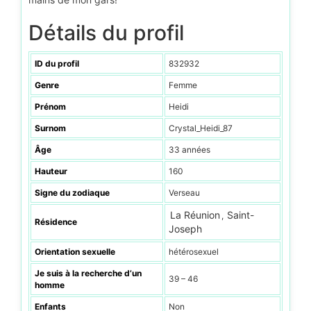
Détails du profil
ID du profil
832932
Genre
Femme
Prénom
Heidi
Surnom
Crystal_Heidi_87
Âge
33 années
Hauteur
160
Signe du zodiaque
Verseau
La Réunion
Saint-
,
Résidence
Joseph
Orientation sexuelle
hétérosexuel
Je suis à la recherche d’un
39 – 46
homme
Enfants
Non