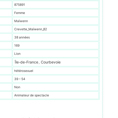
875891
Femme
Maïwenn
Crevette_Maïwenn_82
38 années
169
Lion
Île-de-France
Courbevoie
,
hétérosexuel
39 – 54
Non
Animateur de spectacle