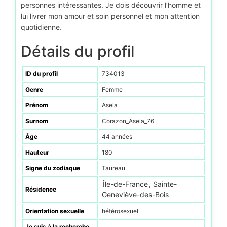
personnes intéressantes. Je dois découvrir l’homme et
lui livrer mon amour et soin personnel et mon attention
quotidienne.
Détails du profil
ID du profil
734013
Genre
Femme
Prénom
Asela
Surnom
Corazon_Asela_76
Âge
44 années
Hauteur
180
Signe du zodiaque
Taureau
Île-de-France
Sainte-
,
Résidence
Geneviève-des-Bois
Orientation sexuelle
hétérosexuel
Je suis à la recherche