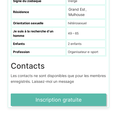
Signe du zodiaque
Vierge
Grand Est
,
Résidence
Mulhouse
Orientation sexuelle
hétérosexuel
Je suis à la recherche d’un
49 – 65
homme
Enfants
2 enfants
Profession
Organisateur e-sport
Contacts
Les contacts ne sont disponibles que pour les membres
enregistrés. Laissez-moi un message
Inscription gratuite