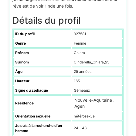
rêve est de voir l’Inde une fois.
Détails du profil
ID du profil
927581
Genre
Femme
Prénom
Chiara
Surnom
Cinderella_Chiara_95
Âge
25 années
Hauteur
165
Signe du zodiaque
Gémeaux
Nouvelle-Aquitaine
,
Résidence
Agen
Orientation sexuelle
hétérosexuel
Je suis à la recherche d’un
24 – 43
homme