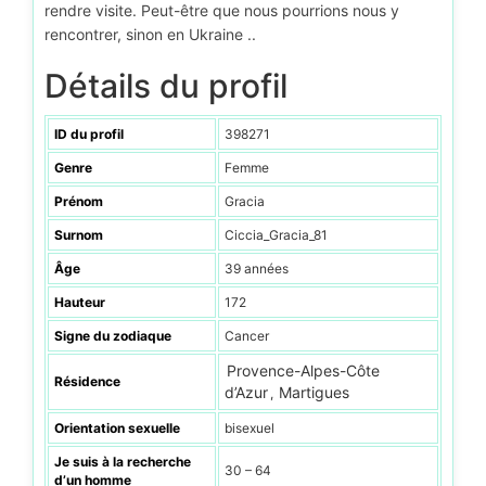
rendre visite. Peut-être que nous pourrions nous y
rencontrer, sinon en Ukraine ..
Détails du profil
ID du profil
398271
Genre
Femme
Prénom
Gracia
Surnom
Ciccia_Gracia_81
Âge
39 années
Hauteur
172
Signe du zodiaque
Cancer
Provence-Alpes-Côte
Résidence
d’Azur
Martigues
,
Orientation sexuelle
bisexuel
Je suis à la recherche
30 – 64
d’un homme