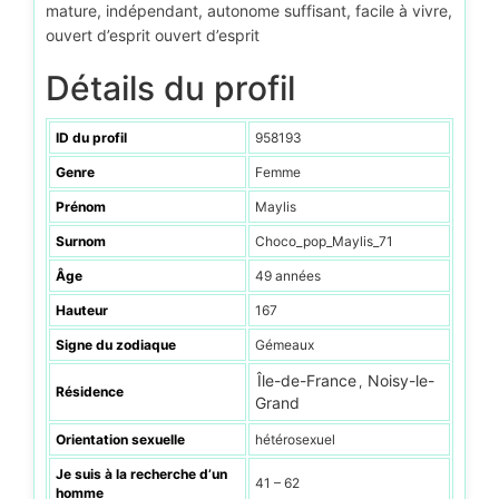
mature, indépendant, autonome suffisant, facile à vivre,
ouvert d’esprit ouvert d’esprit
Détails du profil
ID du profil
958193
Genre
Femme
Prénom
Maylis
Surnom
Choco_pop_Maylis_71
Âge
49 années
Hauteur
167
Signe du zodiaque
Gémeaux
Île-de-France
Noisy-le-
,
Résidence
Grand
Orientation sexuelle
hétérosexuel
Je suis à la recherche d’un
41 – 62
homme