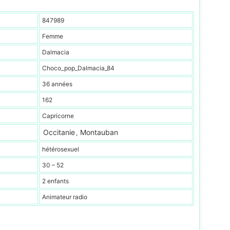
847989
Femme
Dalmacia
Choco_pop_Dalmacia_84
36 années
162
Capricorne
Occitanie
Montauban
,
hétérosexuel
30 – 52
2 enfants
Animateur radio