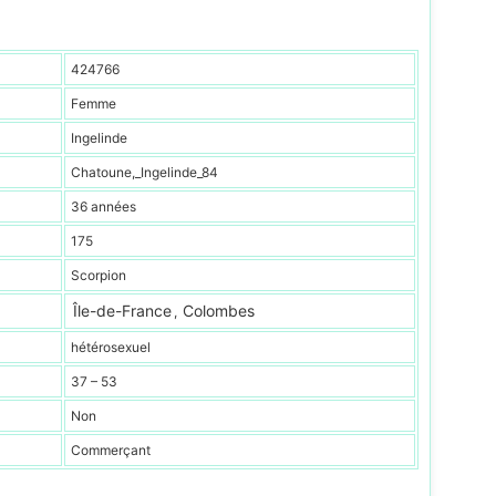
424766
Femme
Ingelinde
Chatoune,_Ingelinde_84
36 années
175
Scorpion
Île-de-France
Colombes
,
hétérosexuel
37 – 53
Non
Commerçant