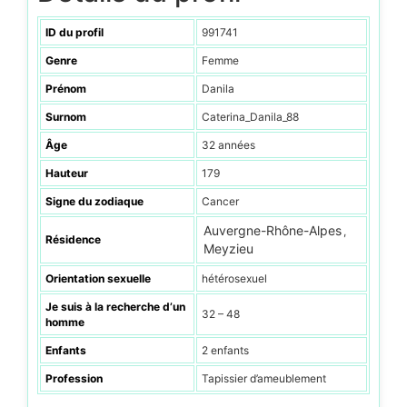
ID du profil
991741
Genre
Femme
Prénom
Danila
Surnom
Caterina_Danila_88
Âge
32 années
Hauteur
179
Signe du zodiaque
Cancer
Auvergne-Rhône-Alpes
,
Résidence
Meyzieu
Orientation sexuelle
hétérosexuel
Je suis à la recherche d’un
32 – 48
homme
Enfants
2 enfants
Profession
Tapissier d’ameublement