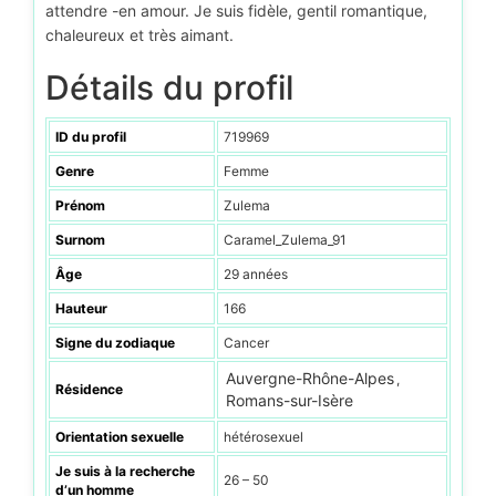
attendre -en amour. Je suis fidèle, gentil romantique,
chaleureux et très aimant.
Détails du profil
ID du profil
719969
Genre
Femme
Prénom
Zulema
Surnom
Caramel_Zulema_91
Âge
29 années
Hauteur
166
Signe du zodiaque
Cancer
Auvergne-Rhône-Alpes
,
Résidence
Romans-sur-Isère
Orientation sexuelle
hétérosexuel
Je suis à la recherche
26 – 50
d’un homme