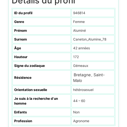
Détails du profil
ID du profil
946814
Genre
Femme
Prénom
Aluminé
Surnom
Caneton_Alumine_78
Âge
42 années
Hauteur
172
Signe du zodiaque
Gémeaux
Bretagne
Saint-
,
Résidence
Malo
Orientation sexuelle
hétérosexuel
Je suis à la recherche d’un
44 – 60
homme
Enfants
Non
Profession
Agronome