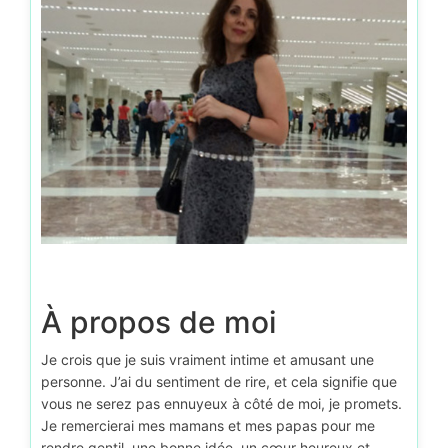
D’autr
À propos de moi
Je crois que je suis vraiment intime et amusant une
personne. J’ai du sentiment de rire, et cela signifie que
vous ne serez pas ennuyeux à côté de moi, je promets.
Je remercierai mes mamans et mes papas pour me
rendre gentil, une bonne idée, un cœur heureux et