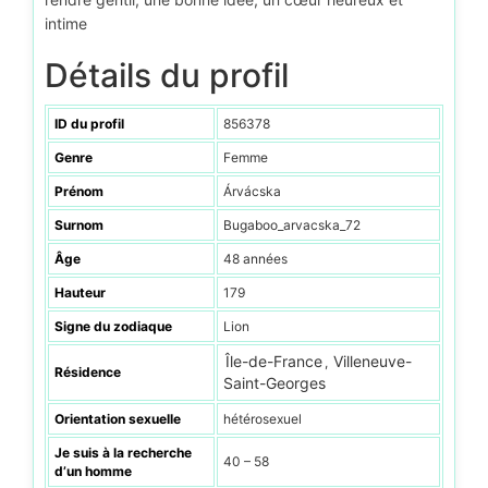
intime
Détails du profil
ID du profil
856378
Genre
Femme
Prénom
Árvácska
Surnom
Bugaboo_arvacska_72
Âge
48 années
Hauteur
179
Signe du zodiaque
Lion
Île-de-France
Villeneuve-
,
Résidence
Saint-Georges
Orientation sexuelle
hétérosexuel
Je suis à la recherche
40 – 58
d’un homme