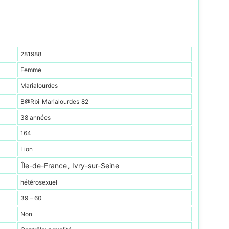
281988
Femme
Marialourdes
B@Rbi_Marialourdes_82
38 années
164
Lion
Île-de-France
Ivry-sur-Seine
,
hétérosexuel
39 – 60
Non