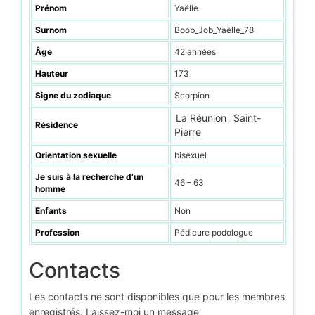
Prénom
Yaëlle
Surnom
Boob_Job_Yaëlle_78
Âge
42 années
Hauteur
173
Signe du zodiaque
Scorpion
La Réunion
Saint-
,
Résidence
Pierre
Orientation sexuelle
bisexuel
Je suis à la recherche d’un
46 – 63
homme
Enfants
Non
Profession
Pédicure podologue
Contacts
Les contacts ne sont disponibles que pour les membres
enregistrés. Laissez-moi un message