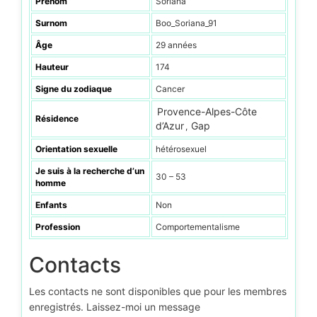
Prénom
Soriana
Surnom
Boo_Soriana_91
Âge
29 années
Hauteur
174
Signe du zodiaque
Cancer
Provence-Alpes-Côte
Résidence
d’Azur
Gap
,
Orientation sexuelle
hétérosexuel
Je suis à la recherche d’un
30 – 53
homme
Enfants
Non
Profession
Comportementalisme
Contacts
Les contacts ne sont disponibles que pour les membres
enregistrés. Laissez-moi un message